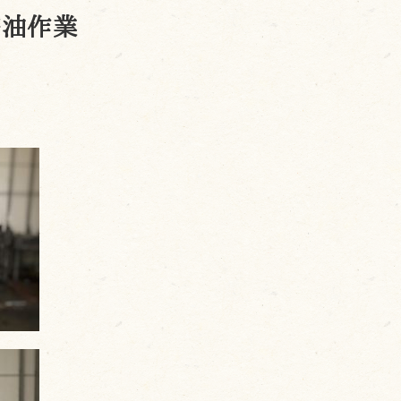
搾油作業
。