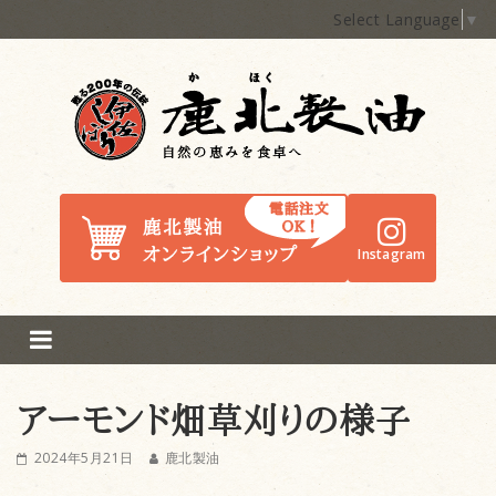
Select Language
▼
鹿北製油
Instagram
アーモンド畑草刈りの様子
2024年5月21日
鹿北製油