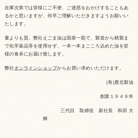
在庫次第では皆様にご不便、ご迷惑をおかけすることもあ
るかと思いますが、何卒ご理解いただきますようお願いい
たします。
量よりも質。弊社えごま油は国産一筋で、製造から精製ま
で化学薬品等を使用せず、一本一本まごころ込めた油を皆
様の食卓にお届け致します。
弊社
オンラインショップ
からお買い求めいただけます。
(有)鹿北製油
創業１９４９年
三代目 取締役 新社長 和田 大
輝