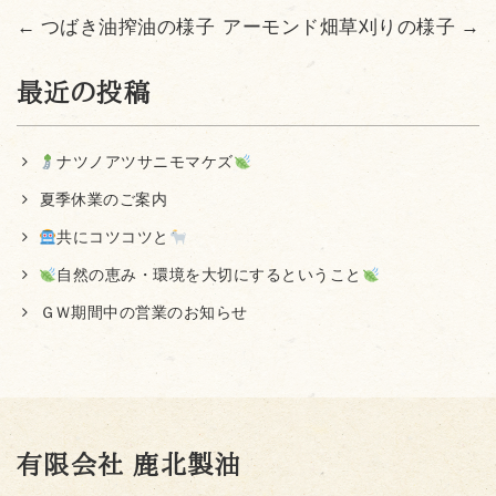
←
つばき油搾油の様子
アーモンド畑草刈りの様子
→
最近の投稿
ナツノアツサニモマケズ
夏季休業のご案内
共にコツコツと
自然の恵み・環境を大切にするということ
ＧＷ期間中の営業のお知らせ
有限会社 鹿北製油