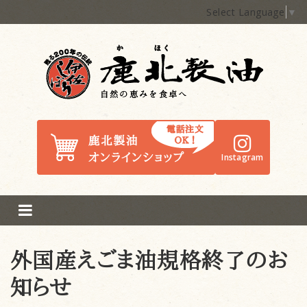
Select Language
▼
鹿北製油
Instagram
外国産えごま油規格終了のお
知らせ