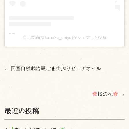
鹿北製油(@kahoku_seiyu)がシェアした投稿
←
国産自然栽培黒ごま生搾りピュアオイル
桜の花
→
最近の投稿
ナツノアツサニモマケズ