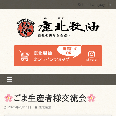
Select Language
▼
鹿北製油
Instagram
ごま生産者様交流会
2026年2月11日
鹿北製油