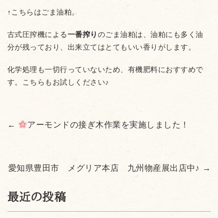
↑こちらはごま油粕。
古式圧搾機による
一番搾り
のごま油粕は、油粕にも多く油
分が残っており、出来立てはとてもいい香りがします。
化学処理も一切行っていないため、有機肥料におすすめで
す。こちらもお試しください♪
←
アーモンドの接ぎ木作業を実施しました！
愛知県豊田市 メグリア本店 九州物産展出店中♪
→
最近の投稿