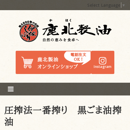
Select Language
▼
鹿北製油
Instagram
圧搾法一番搾り 黒ごま油搾
油