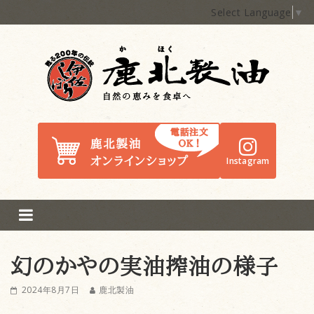
Select Language
▼
鹿北製油
Instagram
幻のかやの実油搾油の様子
2024年8月7日
鹿北製油