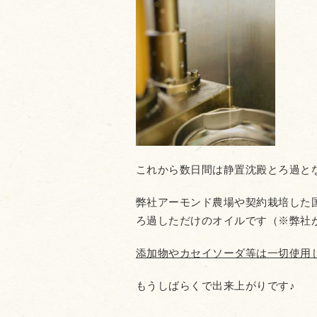
これから数日間は静置沈殿とろ過と
弊社アーモンド農場や契約栽培した
ろ過しただけのオイルです（※弊社
添加物やカセイソーダ等は一切使用
もうしばらくで出来上がりです♪