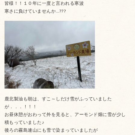
皆様！！１０年に一度と言われる寒波
寒さに負けていませんか…???
鹿北製油も朝は、すこ～しだけ雪がふっていました
が．．．！！！
お昼休憩がおわって外を見ると、アーモンド畑に雪が少し
積もっていました♪
後ろの霧島連山にも雪で染まっていましたが