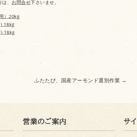
方は、
お問合せ
下さいませ。
）20kg
18kg
18kg
ふたたび、国産アーモンド選別作業
→
営業のご案内
サ