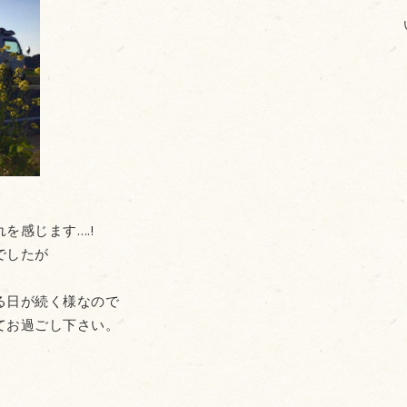
を感じます….!
でしたが
。
る日が続く様なので
てお過ごし下さい。
。