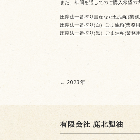
また、年間を通してのご購入希望の
圧搾法一番搾り国産なたね油粕(業務用
圧搾法一番搾り(白) ごま油粕(業務用) 
圧搾法一番搾り(黒）ごま油粕(業務用) 
←
2023年
有限会社 鹿北製油