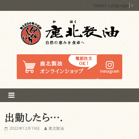
Select Language
▼
鹿北製油
Instagram
出勤したら….
2022年12月19日
鹿北製油