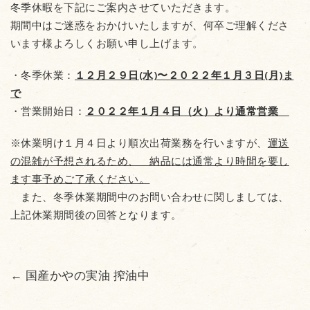
冬季休暇を下記にご案内させていただきます。
期間中はご迷惑をおかけいたしますが、何卒ご理解くださ
います様よろしくお願い申し上げます。
・冬季休業：
１２月２９日(水)〜２０２２年１月３日(月)ま
で
・営業開始日：
２０２２年１月４日（火）より通常営業
※休業明け１月４日より順次出荷業務を行いますが、
運送
の混雑が予想されるため、 納品
には通常より時間を要し
ます事予めご了承ください。
また、冬季休業期間中のお問い合わせに関しましては、
上記休業期間後の回答となります。
←
国産かやの実油 搾油中