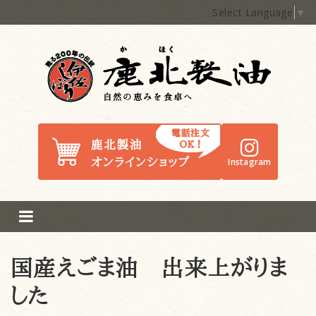
Select Language
▼
鹿北製油
Instagram
国産えごま油 出来上がりま
した