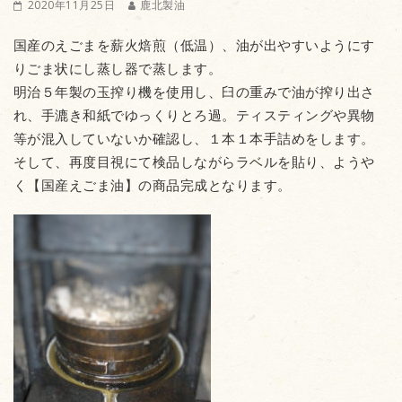
2020年11月25日
鹿北製油
国産のえごまを薪火焙煎（低温）、油が出やすいようにす
りごま状にし蒸し器で蒸します。
明治５年製の玉搾り機を使用し、臼の重みで油が搾り出さ
れ、手漉き和紙でゆっくりとろ過。ティスティングや異物
等が混入していないか確認し、１本１本手詰めをします。
そして、再度目視にて検品しながらラベルを貼り、ようや
く【国産えごま油】の商品完成となります。