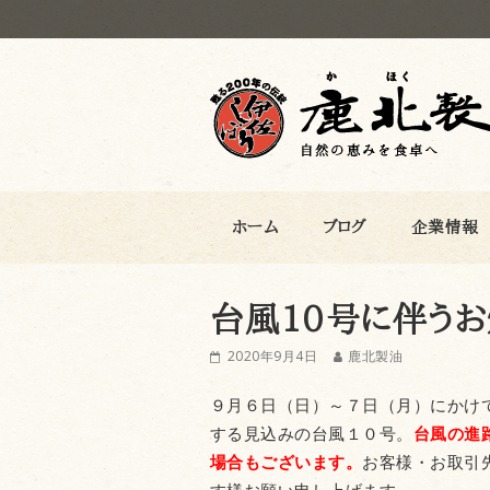
鹿北製油
ホーム
ブログ
企業情報
台風10号に伴う
2020年9月4日
鹿北製油
９月６日（日）～７日（月）にかけ
する見込みの台風１０号。
台風の進
場合もございます。
お客様・お取引