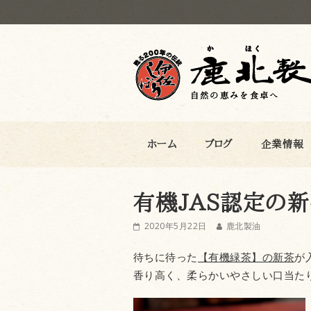
鹿北製油
ホーム
ブログ
企業情報
有機JAS認定の
2020年5月22日
鹿北製油
待ちに待った
【有機緑茶】の新茶
が
香り高く、柔らかいやさしい口当た